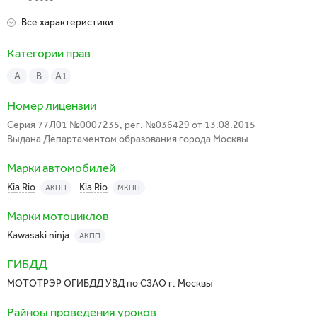
Все характеристики
Категории прав
A
B
A1
Номер лицензии
Серия 77Л01 №0007235, рег. №036429 от 13.08.2015
Выдана Департаментом образования города Москвы
Марки автомобилей
Kia Rio
Kia Rio
АКПП
МКПП
Марки мотоциклов
Kawasaki ninja
АКПП
ГИБДД
МОТОТРЭР ОГИБДД УВД по СЗАО г. Москвы
Райноы проведения уроков