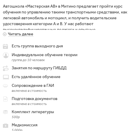
Автошкола «Мастерская АВ» в Митино предлагает пройти курс
обучения по управлению такими транспортными средствами, как
легковой автомобиль и мотоцикл, и получить водительские
удостоверения категории А и В. У нас работают
высококвалифицированные педагоги и опытные
Читать далее
профессиональные инструктора, которые в простой и понятной
форме способны донести до учеников теоретические и
Есть группа выходного дня
практические основы вождения. По окончании курса
подавляющее большинство наших учеников успешно сдает
Индивидуальное обучение теории
экзамен в ГИБДД под чутким присмотром сотрудников школы и
группа до 10 человек
получает права. Мы заслуженно гордимся тем, что выпускаем на
Занятия по маршруту ГИБДД
дороги достойных водителей: грамотных, вежливых и
внимательных к себе и окружающим.
Есть удалённое обучение
Сопровождение в ГАИ
включено в стоимость
Подготовка документов
включено в стоимость
Комплект литературы
500р
Медкомиссия
5 000р