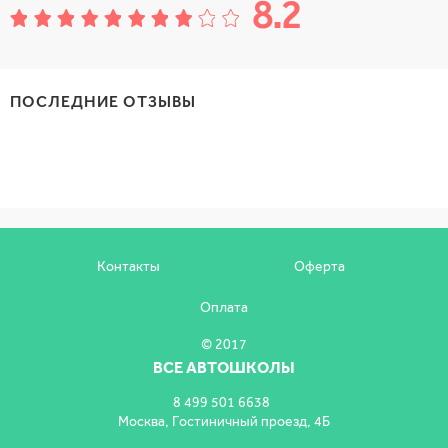
8.2
ПОСЛЕДНИЕ ОТЗЫВЫ
идео
Видео
Видео
зыв об
отзыв об
отзыв об
учении
обучении
обучении
Контакты
Оферта
Оплата
© 2017
ВСЕ АВТОШКОЛЫ
8 499 501 6638
Москва, Гостиничный проезд, 4Б