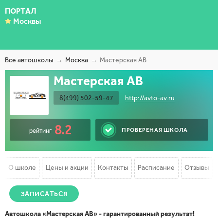
ПОРТАЛ
Москвы
Все автошколы
Москва
Мастерская АВ
Мастерская АВ
8(499) 502-59-47
http://avto-av.ru
8.2
ПРОВЕРЕНАЯ ШКОЛА
рейтинг
О школе
Цены и акции
Контакты
Расписание
Отзывы
ЗАПИСАТЬСЯ
Автошкола «Мастерская АВ» - гарантированный результат!