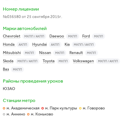
Номер лицензии
№036580 от 25 сентября 2015г.
Марки автомобилей
Chevrolet
Daewoo
Ford
МКПП / АКПП
МКПП
МКПП
Honda
Hyundai
Kia
АКПП
АКПП
МКПП / АКПП
Mitsubishi
Nissan
Renault
МКПП
МКПП
МКПП
Skoda
Toyota
Volkswagen
МКПП / АКПП
МКПП
МКПП / АКПП
Ваз
МКПП
Районы проведения уроков
ЮЗАО
Станции метро
м. Академическая
м. Парк культуры
м. Говорово
м. Аннино
м. Коньково