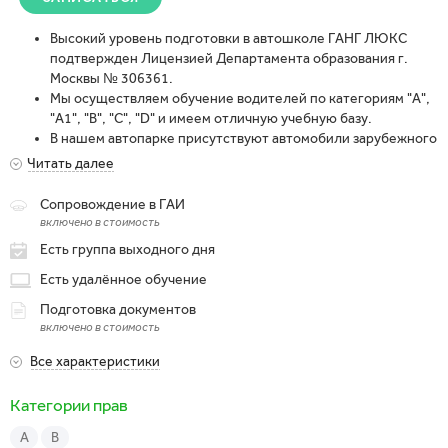
Высокий уровень подготовки в автошколе ГАНГ ЛЮКС
подтвержден Лицензией Департамента образования г.
Москвы № 306361.
Мы осуществляем обучение водителей по категориям "А",
"А1", "В", "C", "D" и имеем отличную учебную базу.
В нашем автопарке присутствуют автомобили зарубежного
и отечественно производства
Читать далее
В нашем автопарке есть удобный автодром для получения
первоначальных навыков вождения.
Сопровождение в ГАИ
Одни из лучших инструкторов Москвы работают у н
включено в стоимость
Есть группа выходного дня
Есть удалённое обучение
Подготовка документов
включено в стоимость
Все характеристики
Категории прав
A
B