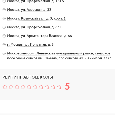
Москва, ул. Профсоюзная, д. 124А
Москва, Варшавское шоссе, д. 143, корп. 5А
Показать на карте
Метро: Коньково
Москва, ул. Азовская, д. 32
Москва, ул. Профсоюзная, д. 124А
Показать на карте
Метро: Чертановская
Москва, Крымский вал, д. 3, корп. 1
Москва, ул. Азовская, д. 32
Показать на карте
Метро: Октябрьская
Москва, ул. Профсоюзная, д. 83 Б
Москва, Крымский вал, д. 3, корп. 1
Показать на карте
Метро: Беляево
Москва, ул. Архитектора Власова, д. 55
Москва, ул. Профсоюзная, д. 83 Б
Показать на карте
Метро: Новые Черёмушки
г. Москва, ул. Попутная, д. 6
Москва, ул. Архитектора Власова, д. 55
Показать на карте
Метро: Солнцево
Московская обл., Ленинский муниципальный район, сельское
г. Москва, ул. Попутная, д. 6
поселение совхоз им. Ленина, пос совхоза им. Ленина уч. 11/3
Показать на карте
Метро: Домодедовская
Показать на карте
Московская обл., Ленинский муниципальный район, сельское
поселение совхоз им. Ленина, пос совхоза им. Ленина уч. 11/3
РЕЙТИНГ АВТОШКОЛЫ
5
Показать на карте