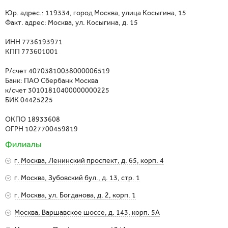
Юр. адрес.: 119334, город Москва, улица Косыгина, 15
Факт. адрес: Москва, ул. Косыгина, д. 15
ИНН 7736193971
КПП 773601001
Р/счет 40703810038000006519
Банк: ПАО Сбербанк Москва
к/счет 30101810400000000225
БИК 04425225
ОКПО 18933608
ОГРН 1027700459819
Филиалы
г. Москва, Ленинский проспект, д. 65, корп. 4
Метро: Академическая
г. Москва, Зубовский бул., д. 13, стр. 1
г. Москва, Ленинский проспект, д. 65, корп. 4
Метро: Парк культуры
г. Москва, ул. Богданова, д. 2, корп. 1
г. Москва, Зубовский бул., д. 13, стр. 1
Показать на карте
Метро: Говорово
Москва, Варшавское шоссе, д. 143, корп. 5А
г. Москва, ул. Богданова, д. 2, корп. 1
Показать на карте
Метро: Аннино