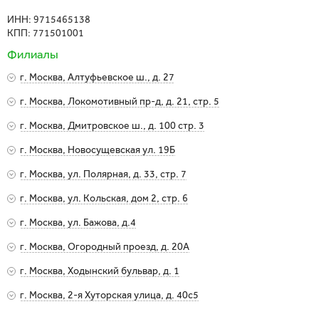
ИНН: 9715465138
КПП: 771501001
Филиалы
г. Москва, Алтуфьевское ш., д. 27
Метро: Отрадное
г. Москва, Локомотивный пр-д, д. 21, стр. 5
г. Москва, Алтуфьевское ш., д. 31г строение 5
Метро: Окружная, Петровско-Разумовская
г. Москва, Дмитровское ш., д. 100 стр. 3
г. Москва, Локомотивный пр-д, д. 21, стр. 5
Показать на карте
Метро: Селигерская
г. Москва, Новосущевская ул. 19Б
г. Москва, Дмитровское ш., д. 100 стр. 3
Показать на карте
Метро: Марьина Роща
г. Москва, ул. Полярная, д. 33, стр. 7
г. Москва, Новосущевская ул. 19Б
Показать на карте
Метро: Медведково
г. Москва, ул. Кольская, дом 2, стр. 6
г. Москва, ул. Полярная, д. 33, стр. 7
Показать на карте
Метро: Свиблово
г. Москва, ул. Бажова, д.4
г. Москва, ул. Кольская, дом 2, стр. 6
Показать на карте
Метро: ВДНХ
г. Москва, Огородный проезд, д. 20А
г. Москва, ул. Бажова, д.4
Показать на карте
Метро: Бутырская
г. Москва, Ходынский бульвар, д. 1
г. Москва, Огородный проезд, д. 20А
Показать на карте
Метро: Динамо
г. Москва, 2-я Хуторская улица, д. 40с5
г. Москва, Ходынский бульвар, д. 1
Показать на карте
Метро: Дмитровская