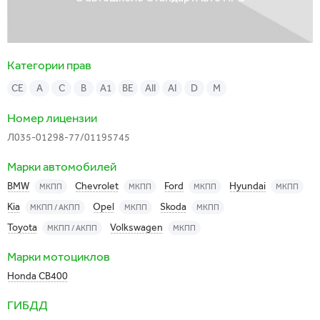
Категории прав
CE
A
C
B
A1
BE
АII
АI
D
M
Номер лицензии
Л035-01298-77/01195745
Марки автомобилей
BMW
Chevrolet
Ford
Hyundai
МКПП
МКПП
МКПП
МКПП
Kia
Opel
Skoda
МКПП / АКПП
МКПП
МКПП
Toyota
Volkswagen
МКПП / АКПП
МКПП
Марки мотоциклов
Honda CB400
ГИБДД