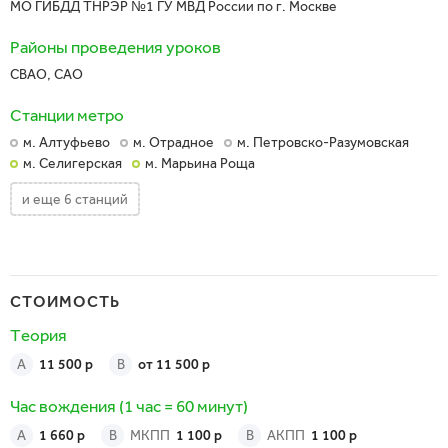
МО ГИБДД ТНРЭР №1 ГУ МВД России по г. Москве
Районы проведения уроков
СВАО, САО
Станции метро
м. Алтуфьево
м. Отрадное
м. Петровско-Разумовская
м. Селигерская
м. Марьина Роща
и еще 6 станций
СТОИМОСТЬ
Теория
A
11 500 р
B
от 11 500 р
Час вождения
(1 час = 60 минут)
A
1 660 р
В
МКПП
1 100 р
В
АКПП
1 100 р