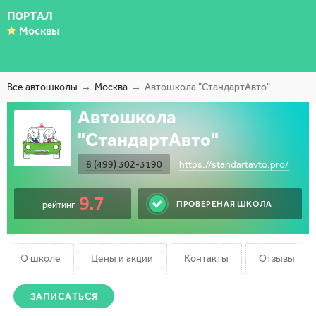
ПОРТАЛ
Москвы
Все автошколы
Москва
Автошкола "СтандартАвто"
Автошкола
"СтандартАвто"
8 (499) 302-3190
https://standartavto.pro/
9.7
ПРОВЕРЕНАЯ ШКОЛА
рейтинг
О школе
Цены и акции
Контакты
Отзывы
ЗАПИСАТЬСЯ