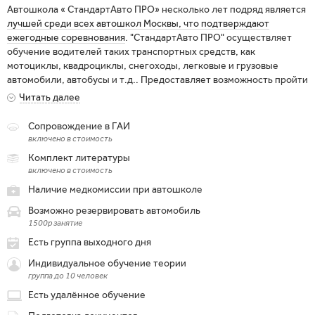
Автошкола « СтандартАвто ПРО» несколько лет подряд является
лучшей среди всех автошкол Москвы, что подтверждают
ежегодные соревнования
. "СтандартАвто ПРО" осуществляет
обучение водителей таких транспортных средств, как
мотоциклы, квадроциклы, снегоходы, легковые и грузовые
автомобили, автобусы и т.д.. Предоставляет возможность пройти
обучение на водительские удостоверения категорий «A», «A1»,
Читать далее
«B», «BE», «C», «CE», «D», «DE» и другие. Школа обладает
бессрочной лицензией, подтверждающей соответствие
Сопровождение в ГАИ
образовательных программ, методик, а также условий обучения
включено в стоимость
действующим стандартам. Организация оказывает
Комплект литературы
образовательные услуги самого высокого качества, предлагая
включено в стоимость
своим ученикам лекции и практические занятия от опытных
Наличие медкомиссии при автошколе
педагогов и инструкторов, современную материально-
техническую базу, комплексное сопровождение в процессе
Возможно резервировать автомобиль
обучения и на экзамене в ГИБДД.
1500р занятие
Есть группа выходного дня
Индивидуальное обучение теории
группа до 10 человек
Есть удалённое обучение