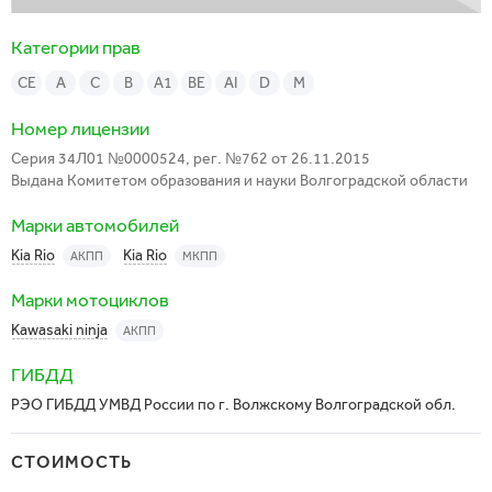
Категории прав
CE
A
C
B
A1
BE
АI
D
M
Номер лицензии
Серия 34Л01 №0000524, рег. №762 от 26.11.2015
Выдана Комитетом образования и науки Волгоградской области
Марки автомобилей
Kia Rio
Kia Rio
АКПП
МКПП
Марки мотоциклов
Kawasaki ninja
АКПП
ГИБДД
РЭО ГИБДД УМВД России по г. Волжскому Волгоградской обл.
СТОИМОСТЬ