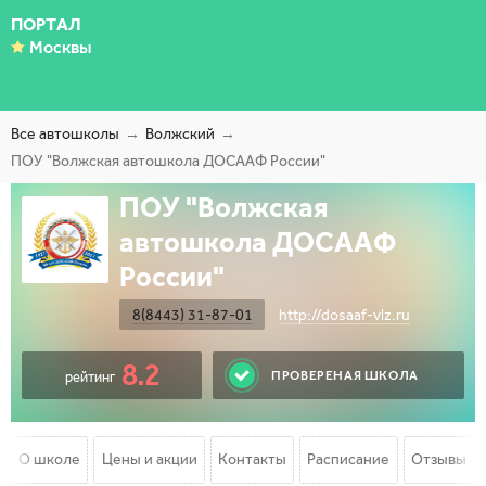
ПОРТАЛ
Москвы
Все автошколы
Волжский
ПОУ "Волжская автошкола ДОСААФ России"
ПОУ "Волжская
автошкола ДОСААФ
России"
8(8443) 31-87-01
http://dosaaf-vlz.ru
8.2
ПРОВЕРЕНАЯ ШКОЛА
рейтинг
О школе
Цены и акции
Контакты
Расписание
Отзывы