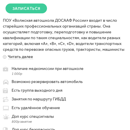
ЗАПИСАТЬСЯ
ПОУ «Волжская автошкола ДОСААФ России» входит в число
старейших профессиональных организаций страны. Она
осуществляет подготовку, переподготовку и повышение
квалификации по таким специальностям, как водители разных
категорий, включая «А», «В», «С», «D», водители транспортных
средств по перевозке опасных грузов, трактористы, машинисты
бульдозеров и экскаваторов, погрузчиков и др. В своей
Читать далее
образовательной деятельности учреждение использует самые
современные методы и средства обучения, которые
Наличие медкомиссии при автошколе
реализуются при участии опытного педагогического состава.
1 000р
Для удобства обучающихся работает несколько филиалов
Возможно резервировать автомобиль
компании по разным адресам.
Есть группа выходного дня
Занятия по маршруту ГИБДД
Есть удалённое обучение
Доп курс спецсигналы
800р занятие
Доп курс безопасность