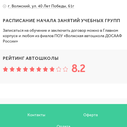
Показать на карте
г. Волжский, пр. Ленина, 97 (1000 квартирный дом)
г. Волжский, ул. 40 Лет Победы, 61г
8 (904) 758-38-
Показать на карте
г. Волжский, ул. 40 Лет Победы, 61г
8 (960) 876-31-
РАСПИСАНИЕ НАЧАЛА ЗАНЯТИЙ УЧЕБНЫХ ГРУПП
Показать на карте
8 (960) 876-31-
Записаться на обучение и заключить договор можно в Главном
Показать на карте
корпусе и любом из фиалов ПОУ «Волжская автошкола ДОСААФ
Показать на карте
России»
РЕЙТИНГ АВТОШКОЛЫ
8.2
Контакты
Оферта
Оплата