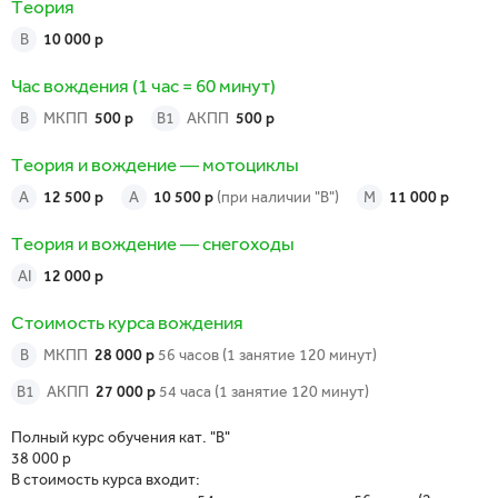
Теория
B
10 000 р
Час вождения
(1 час = 60 минут)
В
МКПП
500 р
В1
АКПП
500 р
Теория и вождение — мотоциклы
A
12 500 р
A
10 500 р
(при наличии "В")
M
11 000 р
Теория и вождение — снегоходы
AI
12 000 р
Стоимость курса вождения
В
МКПП
28 000 р
56 часов (1 занятие 120 минут)
В1
АКПП
27 000 р
54 часа (1 занятие 120 минут)
Полный курс обучения кат. "В"
38 000 р
В стоимость курса входит: