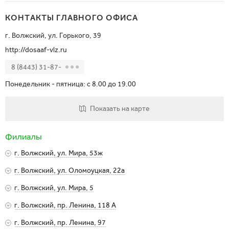
КОНТАКТЫ ГЛАВНОГО ОФИСА
г. Волжский, ул. Горького, 39
http://dosaaf-vlz.ru
8 (8443) 31-87-
Понедельник - пятница: c 8.00 до 19.00
Показать на карте
Филиалы
г. Волжский, ул. Мира, 53ж
г. Волжский, ул. Мира, 53ж (в ТЦ «Orange» за «Макдональдс»)
г. Волжский, ул. Оломоуцкая, 22а
г. Волжский, ул. Оломоуцкая, 22а (напротив магазина «Магнит»)
г. Волжский, ул. Мира, 5
8 (960) 876-82-
г. Волжский, ул. Мира, 5 (в двор за ост.Стимул)
г. Волжский, пр. Ленина, 118 А
8 (909) 391-49-
Показать на карте
г. Волжский, пр. Ленина, 118 А (14 мкр)
г. Волжский, пр. Ленина, 97
8 (961) 082-12-